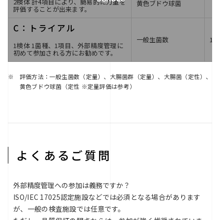
2検体 計4項目により、簡易的に力量を
黄色ブドウ球菌
評価することが出来ます。
C：トライアル
一般生菌数
1
1検体 1菌種、1項目、外部精度管理に
初めて参加される方にお勧めです。
評価方法：一般生菌数（定量）、大腸菌群（定量）、大腸菌（定性）、
※
黄色ブドウ球菌（定性 ※定量評価は参考）
よくあるご質問
外部精度管理への参加は義務ですか？
ISO/IEC 17025認定施設などでは必須となる場合があります
が、一般の検査施設では任意です。