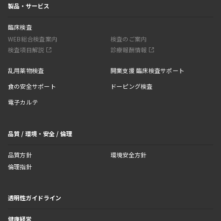
製品・サービス
臨床検査
WEB総合検査案内
検査のご案内
検査項目解説
診療報酬情報
乱用薬物検査
開業支援 臨床検査サポート
食の安全サポート
ドーピング検査
電子カルテ
品質 / 環境・安全 / 倫理
品質方針
環境安全方針
倫理指針
透明性ガイドライン
健康経営