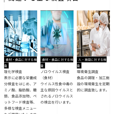
食材・食品に対する検
食材・食品に対する検
人・施設に対する検
査
査
査
理化学検査
ノロウイルス検査
環境衛生調査
表示に必要な栄養成
（食材）
食品の調理・加工施
分検査をはじめ、ア
ウイルス性食中毒の
設の環境衛生を定期
ミノ酸、脂肪酸、糖
主な原因ウイルスと
的に調査致します。
類、食品添加物、ペ
されるノロウイルス
ットフード検査等、
の検出を行います。
多様な検査メニュー