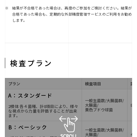
結果が不合格であった場合は、再度のご参加をご検討ください。結果が
※
合格であった場合も、定期的な外部精度管理サービスのご利用をお勧め
します。
検査プラン
プラン
検査項目
評
A：スタンダード
一般生菌数
/
大腸菌群
/
大腸菌
/
8
2検体 各４菌種、計8項目により、様々
黄色ブドウ球菌
な視点から力量を評価することが出来
ます。
B：ベーシック
一般生菌数
/
大腸菌群
/
大腸菌
/
4