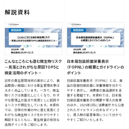
解説資料
こんなところにも潜む微生物リスク
日本版包装前面栄養表示
－見落とされがちな原因TOP5と
（FOPNL）の概要とガイドラインの
検査活用のポイント－
ポイント
近年の衛生管理技術の進歩により、食
包装前面栄養表示（FOPNL）とは、食
品取扱い施設における衛生管理水準は
品の容器包装前面に栄養情報を分かり
大きく向上しています。一方で、微生
やすく表示し、消費者の食品選択を支
物リスクは表面化しにくくなり、わず
援する取組です。本資料では、日本版
かな管理上の盲点や見落としに起因す
包装前面栄養表示の概要や導入の背景
るリスクが顕在化しています。本資料
のほか、2026年2月に消費者庁から公表
では、日常の作業の中に潜む見落とさ
されたガイドラインの主なポイント
れがちな微生物リスクをわかりやすく
と、導入時の留意事項について分かり
解説するとともに、衛生検査の有効な
やすくご紹介いたします。
活用ポイントをご紹介します。