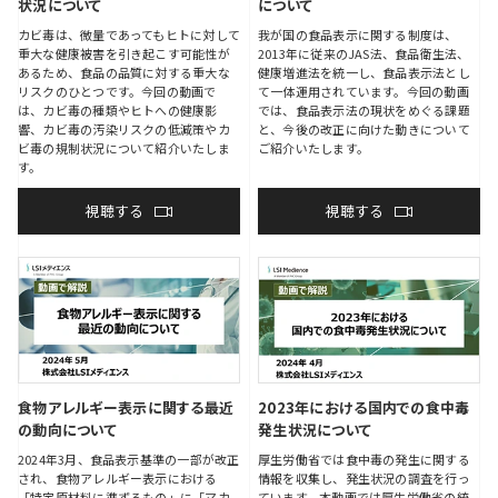
状況について
について
カビ毒は、微量であってもヒトに対して
我が国の食品表示に関する制度は、
重大な健康被害を引き起こす可能性が
2013年に従来のJAS法、食品衛生法、
あるため、食品の品質に対する重大な
健康増進法を統一し、食品表示法とし
リスクのひとつです。今回の動画で
て一体運用されています。今回の動画
は、カビ毒の種類やヒトへの健康影
では、食品表示法の現状をめぐる課題
響、カビ毒の汚染リスクの低減策やカ
と、今後の改正に向けた動きについて
ビ毒の規制状況について紹介いたしま
ご紹介いたします。
す。
視聴する
視聴する
食物アレルギー表示に関する最近
2023年における国内での食中毒
の動向について
発生状況について
2024年3月、食品表示基準の一部が改正
厚生労働省では食中毒の発生に関する
され、食物アレルギー表示における
情報を収集し、発生状況の調査を行っ
「特定原材料に準ずるもの」に「マカ
ています。本動画では厚生労働省の統