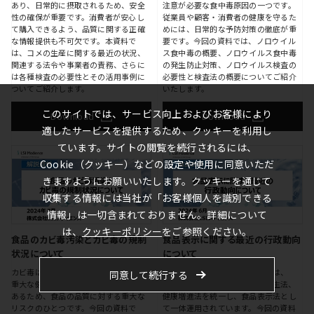
あり、日常的に摂取されるため、安全
注意が必要な食中毒原因の一つです。
性の確保が重要です。消費者が安心し
従業員や顧客・消費者の健康を守るた
て購入できるよう、品質に関する正確
めには、日常的な予防対策の徹底が重
な情報提供も不可欠です。本資料で
要です。今回の資料では、ノロウイル
は、コメの生産に関する最近の状況、
ス食中毒の概要、ノロウイルス食中毒
関連する法令や事業者の責務、さらに
の発生防止対策、ノロウイルス検査の
は各種検査の必要性とその活用事例に
必要性と検査法の概要についてご紹介
ついてご紹介します。
いたします。
このサイトでは、サービス向上およびお客様により
Download
Download
適したサービスを提供するため、クッキーを利用し
ています。サイトの閲覧を続行されるには、
Cookie（クッキー）などの設定や使用に同意いただ
きますようにお願いいたします。クッキーを通じて
収集する情報には当社が「お客様個人を識別できる
情報」は一切含まれておりません。詳細について
は、
クッキーポリシー
をご参照ください。
食品のカビ毒汚染とカビ毒の規制
食品表示に関する最近の行政動向
状況について
について
カビ毒は、微量であってもヒトに対して
我が国の食品表示に関する制度は、
同意して続行する
重大な健康被害を引き起こす可能性が
2013年に従来のJAS法、食品衛生法、
あるため、食品の品質に対する重大な
健康増進法を統一し、食品表示法とし
リスクのひとつです。今回の資料で
て一体運用されています。今回の資料