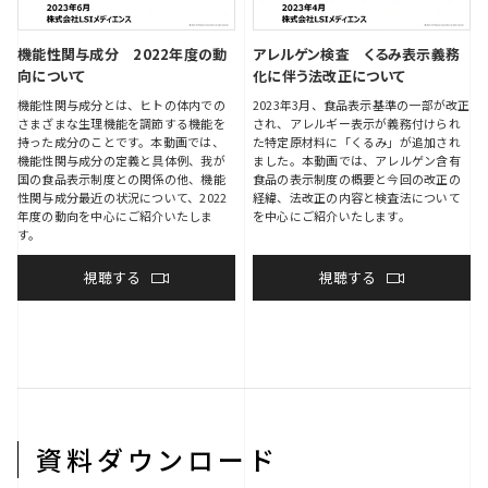
機能性関与成分 2022年度の動
アレルゲン検査 くるみ表示義務
向について
化に伴う法改正について
機能性関与成分とは、ヒトの体内での
2023年3月、食品表示基準の一部が改正
さまざまな生理機能を調節する機能を
され、アレルギー表示が義務付けられ
持った成分のことです。本動画では、
た特定原材料に「くるみ」が追加され
機能性関与成分の定義と具体例、我が
ました。本動画では、アレルゲン含有
国の食品表示制度との関係の他、機能
食品の表示制度の概要と今回の改正の
性関与成分最近の状況について、2022
経緯、法改正の内容と検査法について
年度の動向を中心にご紹介いたしま
を中心にご紹介いたします。
す。
視聴する
視聴する
資料ダウンロード