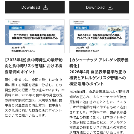
Download
Download
【2025年版】食中毒発生の最新動
【カシューナッツ アレルゲン表示義
向と食中毒リスク管理における検
務化】
査活用のポイント
2026年4月 食品表示基準改正の
概要とアレルゲンリスク管理への
厚生労働省では、全国で発生した食中
検査活用のポイント
毒に関する情報を収集・分析し、その
発生状況の把握に取り組んでいます。本
2026年4月、食品表示基準および関連通
資料では、2025年の食中毒の発生状況
知が改正され、カシューナッツが特定
の詳細な解説に加え、大規模な集団食
原材料に追加されるとともに、ピスタ
中毒の発生要因と防止対策、食中毒リ
チオが特定原材料に準ずるものに追加
スク低減に向けた検査の活用ポイント
されました。本資料では、食品表示基
についてご紹介いたします。
準改正の概要に加え、日本のアレルゲ
ン表示制度と違反の状況、アレルゲン
検査法の概要とリスク管理への検査の
活用方法についてご紹介いたします。