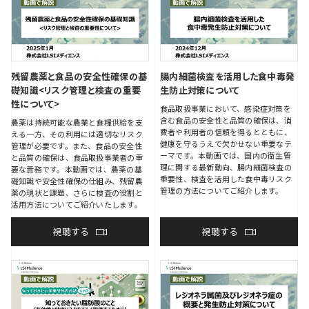
残留農薬と食品の安全性確保の基
腸内細菌検査を活用した食中毒発
礎知識<リスク管理と検査の重要
生防止対策について
性について>
食品取扱事業において、感染症対策を
含む食品の安全性と品質の確保は、消
農薬は持続可能な農業と食糧供給を支
費者や利用者の信頼を得るとともに、
える一方、その利用には適切なリスク
健康を守るうえで欠かせない重要なテ
管理が必要です。また、食品の安全性
ーマです。本動画では、国内の衛生管
と品質の確保は、食品取扱事業者の重
理に関する最新動向、腸内細菌検査の
要な責務です。本動画では、農薬の基
重要性、検査を活用した食中毒リスク
礎知識や安全性確保の仕組み、残留農
管理の方法についてご紹介します。
薬の現状と課題、さらに検査の役割と
活用方法についてご紹介いたします。
視聴する
視聴する