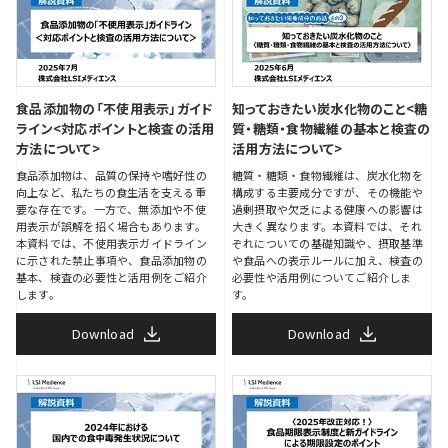
食品添加物の「不使用表示」ガイド
知っておきたい炭水化物のこと<糖
ライン<対応ポイントと検査の活用
質・糖類・食物繊維の基本と検査の
方法について>
活用方法について>
食品添加物は、品質の保持や嗜好性の
糖質・糖類・食物繊維は、炭水化物を
向上など、私たちの食生活を支える重
構成する主要成分ですが、その機能や
要な存在です。一方で、無添加や不使
過剰摂取や欠乏による健康への影響は
用表示が誤解を招く場合もあります。
大きく異なります。本資料では、それ
本資料では、不使用表示ガイドライン
ぞれについての基礎知識や、摂取基準
に示された禁止事項や、食品添加物の
や食品への表示ルールに加え、検査の
基本、検査の必要性と活用例をご紹介
必要性や活用例についてご紹介しま
します。
す。
Download
Download