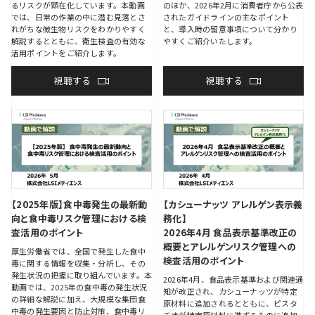
るリスクが顕在化しています。本動画
のほか、2026年2月に消費者庁から公表
では、日常の作業の中に潜む見落とさ
されたガイドラインの主なポイント
れがちな微生物リスクをわかりやすく
と、導入時の留意事項について分かり
解説するとともに、衛生検査の有効な
やすくご紹介いたします。
活用ポイントをご紹介します。
視聴する
視聴する
【2025年版】食中毒発生の最新動
【カシューナッツ アレルゲン表示義
向と食中毒リスク管理における検
務化】
査活用のポイント
2026年4月 食品表示基準改正の
概要とアレルゲンリスク管理への
厚生労働省では、全国で発生した食中
検査活用のポイント
毒に関する情報を収集・分析し、その
発生状況の把握に取り組んでいます。本
2026年4月、食品表示基準および関連通
動画では、2025年の食中毒の発生状況
知が改正され、カシューナッツが特定
の詳細な解説に加え、大規模な集団食
原材料に追加されるとともに、ピスタ
中毒の発生要因と防止対策、食中毒リ