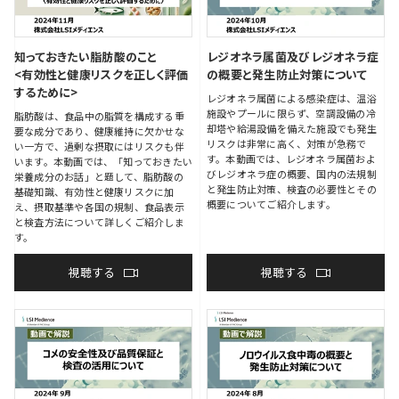
知っておきたい脂肪酸のこと
レジオネラ属菌及びレジオネラ症
<有効性と健康リスクを正しく評価
の概要と発生防止対策について
するために>
レジオネラ属菌による感染症は、温浴
施設やプールに限らず、空調設備の冷
脂肪酸は、食品中の脂質を構成する重
却塔や給湯設備を備えた施設でも発生
要な成分であり、健康維持に欠かせな
リスクは非常に高く、対策が急務で
い一方で、過剰な摂取にはリスクも伴
す。本動画では、レジオネラ属菌およ
います。本動画では、「知っておきたい
びレジオネラ症の概要、国内の法規制
栄養成分のお話」と題して、脂肪酸の
と発生防止対策、検査の必要性とその
基礎知識、有効性と健康リスクに加
概要についてご紹介します。
え、摂取基準や各国の規制、食品表示
と検査方法について詳しくご紹介しま
す。
視聴する
視聴する