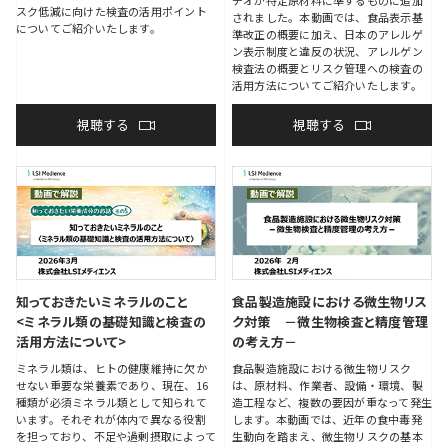
チオが特定原材料に準ずるものに追加
スク低減に向けた検査の活用ポイント
されました。本動画では、食品表示基
についてご紹介いたします。
準改正の概要に加え、日本のアレルゲ
ン表示制度と違反の状況、アレルゲン
検査法の概要とリスク管理への検査の
活用方法についてご紹介いたします。
視聴する
視聴する
知っておきたいミネラルのこと
食品製造施設における微生物リス
<ミネラル類の基礎知識と検査の
ク対策 －微生物検査と精度管理
活用方法について>
の考え方－
ミネラル類は、ヒトの健康維持に欠か
食品製造施設における微生物リスク
せない重要な栄養素であり、現在、16
は、原材料、作業者、設備・環境、製
種類が必須ミネラル類として知られて
造工程など、複数の要因が重なって発生
います。それぞれが体内で異なる役割
します。本動画では、近年の食中毒発
を担っており、不足や過剰摂取によって
生動向を踏まえ、微生物リスクの基本