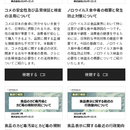
コメの安全性及び品質保証と検査
ノロウイルス食中毒の概要と発生
の活用について
防止対策について
コメは日本の食卓に欠かせない主食で
ノロウイルスは食品業界において特に
あり、日常的に摂取されるため、安全
注意が必要な食中毒原因の一つです。
性の確保が重要です。消費者が安心し
従業員や顧客・消費者の健康を守るた
て購入できるよう、品質に関する正確
めには、日常的な予防対策の徹底が重
な情報提供も不可欠です。本動画で
要です。今回の動画では、ノロウイル
は、コメの生産に関する最近の状況、
ス食中毒の概要、ノロウイルス食中毒
関連する法令や事業者の責務、さらに
の発生防止対策、ノロウイルス検査の
は各種検査の必要性とその活用事例に
必要性と検査法の概要についてご紹介
ついてご紹介します。
いたします。
視聴する
視聴する
食品のカビ毒汚染とカビ毒の規制
食品表示に関する最近の行政動向