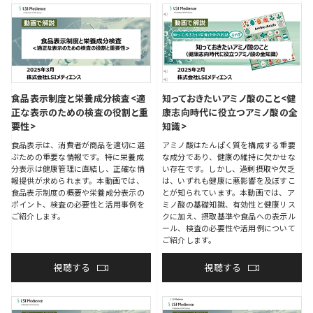
食品表示制度と栄養成分検査
<適
知っておきたいアミノ酸のこと
<健
正な表示のための検査の役割と重
康志向時代に役立つアミノ酸の全
要性>
知識>
食品表示は、消費者が商品を適切に選
アミノ酸はたんぱく質を構成する重要
ぶための重要な情報です。特に栄養成
な成分であり、健康の維持に欠かせな
分表示は健康管理に直結し、正確な情
い存在です。しかし、過剰摂取や欠乏
報提供が求められます。本動画では、
は、いずれも健康に悪影響を及ぼすこ
食品表示制度の概要や栄養成分表示の
とが知られています。本動画では、ア
ポイント、検査の必要性と活用事例を
ミノ酸の基礎知識、有効性と健康リス
ご紹介します。
クに加え、摂取基準や食品への表示ル
ール、検査の必要性や活用例について
ご紹介します。
視聴する
視聴する