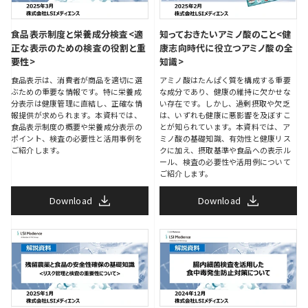
食品表示制度と栄養成分検査
<適
知っておきたいアミノ酸のこと
<健
正な表示のための検査の役割と重
康志向時代に役立つアミノ酸の全
要性>
知識>
食品表示は、消費者が商品を適切に選
アミノ酸はたんぱく質を構成する重要
ぶための重要な情報です。特に栄養成
な成分であり、健康の維持に欠かせな
分表示は健康管理に直結し、正確な情
い存在です。しかし、過剰摂取や欠乏
報提供が求められます。本資料では、
は、いずれも健康に悪影響を及ぼすこ
食品表示制度の概要や栄養成分表示の
とが知られています。本資料では、ア
ポイント、検査の必要性と活用事例を
ミノ酸の基礎知識、有効性と健康リス
ご紹介します。
クに加え、摂取基準や食品への表示ル
ール、検査の必要性や活用例について
ご紹介します。
Download
Download