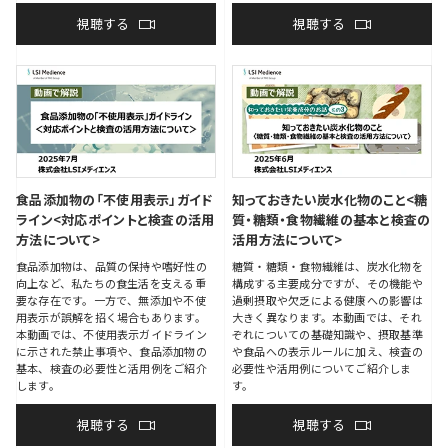
視聴する
視聴する
食品添加物の「不使用表示」ガイド
知っておきたい炭水化物のこと<糖
ライン<対応ポイントと検査の活用
質・糖類・食物繊維の基本と検査の
方法について>
活用方法について>
食品添加物は、品質の保持や嗜好性の
糖質・糖類・食物繊維は、炭水化物を
向上など、私たちの食生活を支える重
構成する主要成分ですが、その機能や
要な存在です。一方で、無添加や不使
過剰摂取や欠乏による健康への影響は
用表示が誤解を招く場合もあります。
大きく異なります。本動画では、それ
本動画では、不使用表示ガイドライン
ぞれについての基礎知識や、摂取基準
に示された禁止事項や、食品添加物の
や食品への表示ルールに加え、検査の
基本、検査の必要性と活用例をご紹介
必要性や活用例についてご紹介しま
します。
す。
視聴する
視聴する