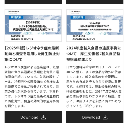
【2025年版】レジオネラ症の最新
2024年度輸入食品の違反事例に
動向と検査を活用した発生防止対
ついて 厚生労働省：輸入食品監
策について
視指導結果より
レジオネラ属菌による感染症は、気候
日本の食料自給率はカロリーベースで
変動に伴う高温期の長期化を背景に増
38%と低く、多くの食品を海外に依存
加傾向が続いています。入浴施設やプ
しています。輸入食品の安全管理は、
ール、冷却塔や公園設備など多様な水
私たちの食卓を守るうえで非常に重要
系設備での検出が報告されており、対
です。本資料では、厚生労働省の監視
策の強化が求められています。本資料
指導結果をもとに、2024年度の輸入食
では、レジオネラ症の最新の発生動向
品の違反事例をわかりやすく解説。さ
と防止対策、検査の効果的な活用事例
らに、違反リスクを未然に防ぐための
を紹介します。
ポイントもご紹介します。
Download
Download