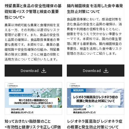
残留農薬と食品の安全性確保の基
腸内細菌検査を活用した食中毒発
礎知識<リスク管理と検査の重要
生防止対策について
性について>
食品取扱事業において、感染症対策を
含む食品の安全性と品質の確保は、消
農薬は持続可能な農業と食糧供給を支
費者や利用者の信頼を得るとともに、
える一方、その利用には適切なリスク
健康を守るうえで欠かせない重要なテ
管理が必要です。また、食品の安全性
ーマです。本資料では、国内の衛生管
と品質の確保は、食品取扱事業者の重
理に関する最新動向、腸内細菌検査の
要な責務です。本資料では、農薬の基
重要性、検査を活用した食中毒リスク
礎知識や安全性確保の仕組み、残留農
管理の方法についてご紹介します。
薬の現状と課題、さらに検査の役割と
活用方法についてご紹介いたします。
Download
Download
知っておきたい脂肪酸のこと
レジオネラ属菌及びレジオネラ症
<有効性と健康リスクを正しく評価
の概要と発生防止対策について