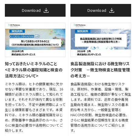
Download
Download
知っておきたいミネラルのこと
食品製造施設における微生物リス
<ミネラル類の基礎知識と検査の
ク対策 －微生物検査と精度管理
活用方法について>
の考え方－
ミネラル類は、ヒトの健康維持に欠か
食品製造施設における微生物リスク
せない重要な栄養素であり、現在、16
は、原材料、作業者、設備・環境、製
種類が必須ミネラル類として知られて
造工程など、複数の要因が重なって発生
います。それぞれが体内で異なる役割
します。本資料では、近年の食中毒発
を担っており、不足や過剰摂取によって
生動向を踏まえ、微生物リスクの基本
生じる健康影響もさまざまです。本資
的な考え方から、一般衛生管理と
料では、ミネラル類の基礎知識をはじ
HACCPの役割、微生物検査の必要性、
め、摂取基準や食品表示のルール、さ
さらに検査結果の信頼性を支える精度
らに検査の必要性や活用例についてご
管理の活用方法についてご紹介しま
紹介します。
す。