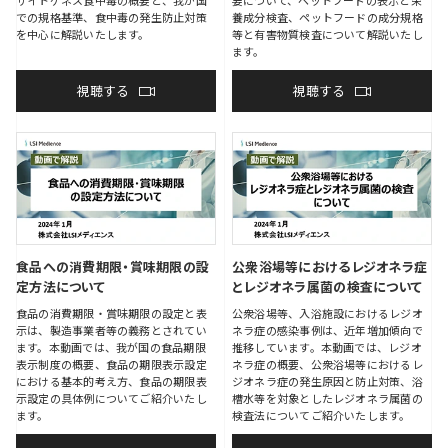
での規格基準、食中毒の発生防止対策
養成分検査、ペットフードの成分規格
を中心に解説いたします。
等と有害物質検査について解説いたし
ます。
視聴する
視聴する
食品への消費期限・賞味期限の設
公衆浴場等におけるレジオネラ症
定方法について
とレジオネラ属菌の検査について
食品の消費期限・賞味期限の設定と表
公衆浴場等、入浴施設におけるレジオ
示は、製造事業者等の義務とされてい
ネラ症の感染事例は、近年増加傾向で
ます。本動画では、我が国の食品期限
推移しています。本動画では、レジオ
表示制度の概要、食品の期限表示設定
ネラ症の概要、公衆浴場等におけるレ
における基本的考え方、食品の期限表
ジオネラ症の発生原因と防止対策、浴
示設定の具体例についてご紹介いたし
槽水等を対象としたレジオネラ属菌の
ます。
検査法についてご紹介いたします。