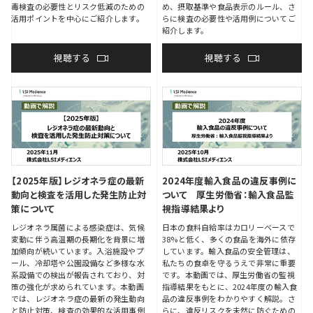
毒検査の必要性とリスク低減のための
め、摂取基準や食品表示のルール、さ
活用ポイントを中心にご紹介します。
らに検査の必要性や活用例についてご
紹介します。
視聴する
視聴する
【2025年版】レジオネラ症の最新
2024年度輸入食品の違反事例に
動向と検査を活用した発生防止対
ついて 厚生労働省：輸入食品監
策について
視指導結果より
レジオネラ属菌による感染症は、気候
日本の食料自給率はカロリーベースで
変動に伴う高温期の長期化を背景に増
38%と低く、多くの食品を海外に依存
加傾向が続いています。入浴施設やプ
しています。輸入食品の安全管理は、
ール、冷却塔や公園設備など多様な水
私たちの食卓を守るうえで非常に重要
系設備での検出が報告されており、対
です。本動画では、厚生労働省の監視
策の強化が求められています。本動画
指導結果をもとに、2024年度の輸入食
では、レジオネラ症の最新の発生動向
品の違反事例をわかりやすく解説。さ
と防止対策、検査の効果的な活用事例
らに、違反リスクを未然に防ぐための