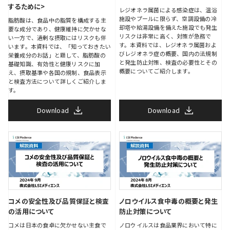
するために>
レジオネラ属菌による感染症は、温浴
施設やプールに限らず、空調設備の冷
脂肪酸は、食品中の脂質を構成する主
却塔や給湯設備を備えた施設でも発生
要な成分であり、健康維持に欠かせな
リスクは非常に高く、対策が急務で
い一方で、過剰な摂取にはリスクも伴
す。本資料では、レジオネラ属菌およ
います。本資料では、「知っておきたい
びレジオネラ症の概要、国内の法規制
栄養成分のお話」と題して、脂肪酸の
と発生防止対策、検査の必要性とその
基礎知識、有効性と健康リスクに加
概要についてご紹介します。
え、摂取基準や各国の規制、食品表示
と検査方法について詳しくご紹介しま
す。
Download
Download
コメの安全性及び品質保証と検査
ノロウイルス食中毒の概要と発生
の活用について
防止対策について
コメは日本の食卓に欠かせない主食で
ノロウイルスは食品業界において特に