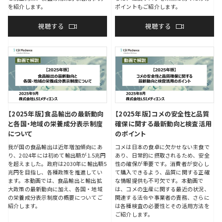
を紹介します。
ポイントもご紹介します。
視聴する
視聴する
【2025年版】食品輸出の最新動向
【2025年版】コメの安全性と品質
と各国・地域の栄養成分表示制度
確保に関する最新動向と検査活用
について
のポイント
我が国の食品輸出は近年増加傾向にあ
コメは日本の食卓に欠かせない主食で
り、2024年には初めて輸出額が1.5兆円
あり、日常的に摂取されるため、安全
を超えました。政府は2030年に輸出額5
性の確保が重要です。消費者が安心し
兆円を目指し、各種政策を推進してい
て購入できるよう、品質に関する正確
ます。本動画では、食品輸出と輸出拡
な情報提供も不可欠です。本動画で
大政策の最新動向に加え、各国・地域
は、コメの生産に関する最近の状況、
の栄養成分表示制度の概要についてご
関連する法令や事業者の責務、さらに
紹介します。
は各種検査の必要性とその活用方法を
ご紹介します。