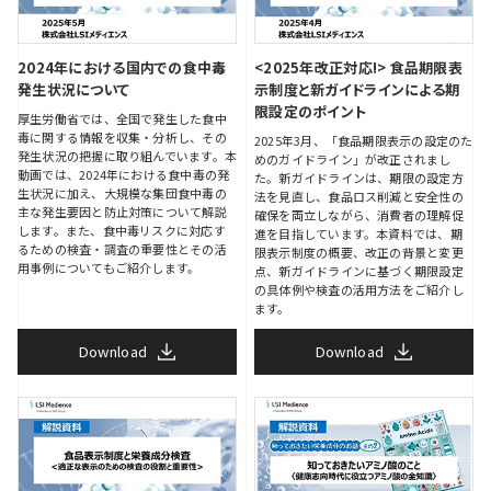
2024年における国内での食中毒
<2025年改正対応!>
食品期限表
発生状況について
示制度と新ガイドラインによる期
限設定のポイント
厚生労働省では、全国で発生した食中
毒に関する情報を収集・分析し、その
2025年3月、「食品期限表示の設定のた
発生状況の把握に取り組んでいます。本
めのガイドライン」が改正されまし
動画では、2024年における食中毒の発
た。新ガイドラインは、期限の設定方
生状況に加え、大規模な集団食中毒の
法を見直し、食品ロス削減と安全性の
主な発生要因と防止対策について解説
確保を両立しながら、消費者の理解促
します。また、食中毒リスクに対応す
進を目指しています。本資料では、期
るための検査・調査の重要性とその活
限表示制度の概要、改正の背景と変更
用事例についてもご紹介します。
点、新ガイドラインに基づく期限設定
の具体例や検査の活用方法をご紹介し
ます。
Download
Download