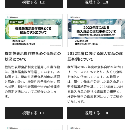
視聴する
視聴する
機能性表示農作物をめぐる最近の
2022年度における輸入食品の違
状況について
反事例について
機能性表示食品制度を活用した農作物
我が国の2022年度の食料自給率はカロ
は、近年届出数が急増しています。本
リーベースで38%であり、多くの食料
動画では、機能性表示食品制度の概要
を海外に依存しています。本動画で
と届出の流れ、機能性表示農作物の届
は、厚生労働省が公表した輸入食品の
出状況、機能性表示農作物の成分濃度
監視指導結果を基に、2022年度におけ
の設定方法についてご紹介いたしま
る輸入食品の監視指導結果の概要と、
す。
検査分野別の違反状況についてご紹介
いたします。
視聴する
視聴する