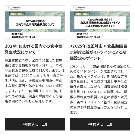
2024年における国内での食中毒
<2025年改正対応!>
食品期限表
発生状況について
示制度と新ガイドラインによる期
限設定のポイント
厚生労働省では、全国で発生した食中
毒に関する情報を収集・分析し、その
2025年3月、「食品期限表示の設定のた
発生状況の把握に取り組んでいます。本
めのガイドライン」が改正されまし
動画では、2024年における食中毒の発
た。新ガイドラインは、期限の設定方
生状況に加え、大規模な集団食中毒の
法を見直し、食品ロス削減と安全性の
主な発生要因と防止対策について解説
確保を両立しながら、消費者の理解促
します。また、食中毒リスクに対応す
進を目指しています。本動画では、期
るための検査・調査の重要性とその活
限表示制度の概要、改正の背景と変更
用事例についてもご紹介します。
点、新ガイドラインに基づく期限設定
の具体例や検査の活用方法をご紹介し
ます。
視聴する
視聴する