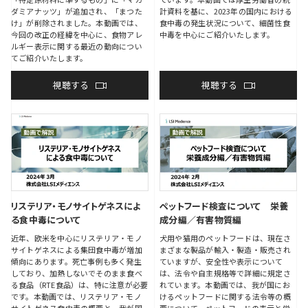
ダミアナッツ」が追加され、「まつた
計資料を基に、2023年の国内における
け」が削除されました。本動画では、
食中毒の発生状況について、細菌性食
今回の改正の経緯を中心に、食物アレ
中毒を中心にご紹介いたします。
ルギー表示に関する最近の動向につい
てご紹介いたします。
視聴する
視聴する
リステリア・モノサイトゲネスによ
ペットフード検査について 栄養
る食中毒について
成分編／有害物質編
近年、欧米を中心にリステリア・モノ
犬用や猫用のペットフードは、現在さ
サイトゲネスによる集団食中毒が増加
まざまな製品が輸入・製造・販売され
傾向にあります。死亡事例も多く発生
ていますが、安全性や表示について
しており、加熱しないでそのまま食べ
は、法令や自主規格等で詳細に規定さ
る食品（RTE食品）は、特に注意が必要
れています。本動画では、我が国にお
です。本動画では、リステリア・モノ
けるペットフードに関する法令等の概
サイトゲネス食中毒の概要と、我が国
要について、ペットフードの表示と栄