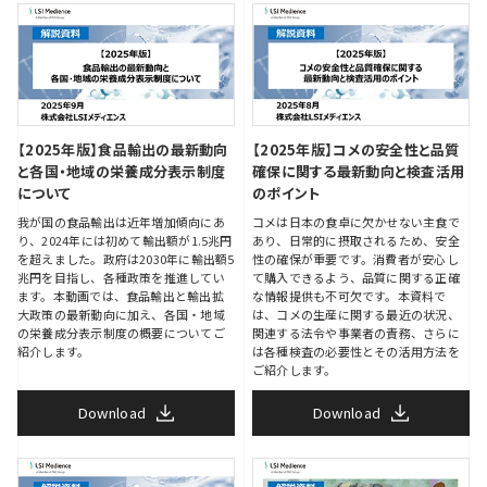
【2025年版】食品輸出の最新動向
【2025年版】コメの安全性と品質
と各国・地域の栄養成分表示制度
確保に関する最新動向と検査活用
について
のポイント
我が国の食品輸出は近年増加傾向にあ
コメは日本の食卓に欠かせない主食で
り、2024年には初めて輸出額が1.5兆円
あり、日常的に摂取されるため、安全
を超えました。政府は2030年に輸出額5
性の確保が重要です。消費者が安心し
兆円を目指し、各種政策を推進してい
て購入できるよう、品質に関する正確
ます。本動画では、食品輸出と輸出拡
な情報提供も不可欠です。本資料で
大政策の最新動向に加え、各国・地域
は、コメの生産に関する最近の状況、
の栄養成分表示制度の概要についてご
関連する法令や事業者の責務、さらに
紹介します。
は各種検査の必要性とその活用方法を
ご紹介します。
Download
Download