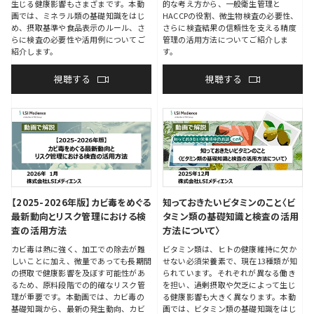
生じる健康影響もさまざまです。本動
的な考え方から、一般衛生管理と
画では、ミネラル類の基礎知識をはじ
HACCPの役割、微生物検査の必要性、
め、摂取基準や食品表示のルール、さ
さらに検査結果の信頼性を支える精度
らに検査の必要性や活用例についてご
管理の活用方法についてご紹介しま
紹介します。
す。
視聴する
視聴する
【2025-2026年版】カビ毒をめぐる
知っておきたいビタミンのこと〈ビ
最新動向とリスク管理における検
タミン類の基礎知識と検査の活用
査の活用方法
方法について〉
カビ毒は熱に強く、加工での除去が難
ビタミン類は、ヒトの健康維持に欠か
しいことに加え、微量であっても長期間
せない必須栄養素で、現在13種類が知
の摂取で健康影響を及ぼす可能性があ
られています。それぞれが異なる働き
るため、原料段階での的確なリスク管
を担い、過剰摂取や欠乏によって生じ
理が重要です。本動画では、カビ毒の
る健康影響も大きく異なります。本動
基礎知識から、最新の発生動向、カビ
画では、ビタミン類の基礎知識をはじ