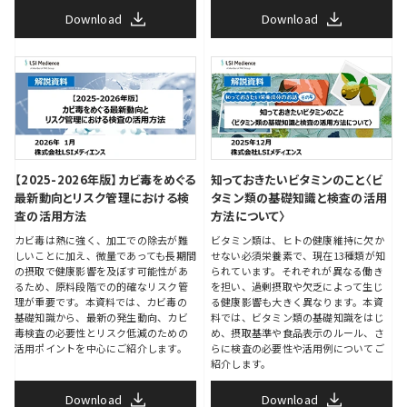
Download
Download
【2025-2026年版】カビ毒をめぐる
知っておきたいビタミンのこと〈ビ
最新動向とリスク管理における検
タミン類の基礎知識と検査の活用
査の活用方法
方法について〉
カビ毒は熱に強く、加工での除去が難
ビタミン類は、ヒトの健康維持に欠か
しいことに加え、微量であっても長期間
せない必須栄養素で、現在13種類が知
の摂取で健康影響を及ぼす可能性があ
られています。それぞれが異なる働き
るため、原料段階での的確なリスク管
を担い、過剰摂取や欠乏によって生じ
理が重要です。本資料では、カビ毒の
る健康影響も大きく異なります。本資
基礎知識から、最新の発生動向、カビ
料では、ビタミン類の基礎知識をはじ
毒検査の必要性とリスク低減のための
め、摂取基準や食品表示のルール、さ
活用ポイントを中心にご紹介します。
らに検査の必要性や活用例についてご
紹介します。
Download
Download