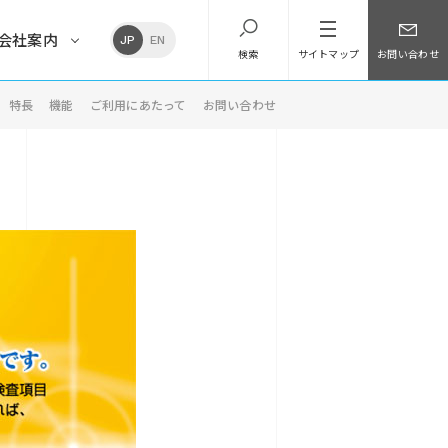
会社案内
JP
EN
検索
サイトマップ
お問い合わせ
特長
機能
ご利用にあたって
お問い合わせ
乱用薬物検査
倫理指針
グループ企業情報