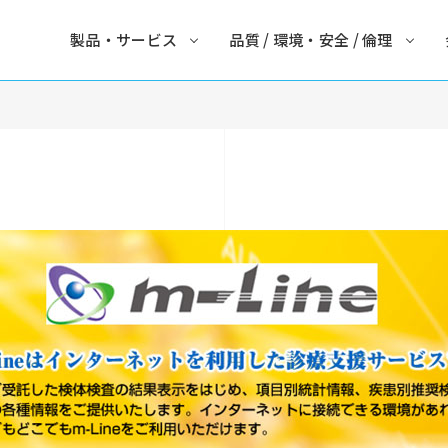
製品・サービス
品質 / 環境・安全 / 倫理
食の安全サポート
品質方針
拠点一覧
ドーピング検査
環境・安全方針
資格・認証・認定類