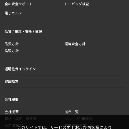
食の安全サポート
ドーピング検査
電子カルテ
品質 / 環境・安全 / 倫理
品質方針
環境安全方針
倫理方針
透明性ガイドライン
健康経営
会社概要
会社概要
拠点一覧
資格・認証・認定類
グループ企業情報
採用情報
医療情報誌 アニムス
このサイトでは、サービス向上およびお客様により